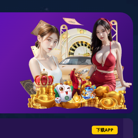
534
hierarchical@msn.com
首页
了解
九游ninegame
合作实例
新闻动态
服
合作实例
首页
合作实例