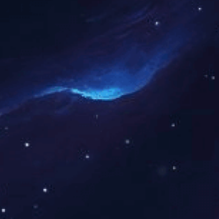
除了以上几点，赵强还希望分享一些实用的
先，可以选择合适的装备，例如质量较轻且
得操控变得简单顺畅。
其次，在天气条件不佳的时候，比如寒冷或
既保证了安全，又不会因为天气原因影响到
运动导致脱水现象发生。
最后，在参与比赛前熟悉场地环境也是很必
样有助于制定合理战术，提高胜算。而赛后
总结：
综上所述，通过赵强对飞盘技巧与心得体会
这项具有魅力与乐趣的运动。从基本技巧到
面都是你成功玩转飞盘不可或缺的重要因素
No matter what your starting level is, embrac
help you enjoy the game more 
中，共同体验团结协作带来的无穷乐趣！