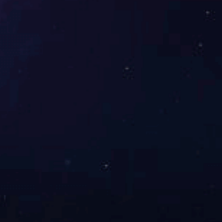
下一篇
导航
网站地图
了解
九游ninegame
SiteMap
合作实例
新闻动态