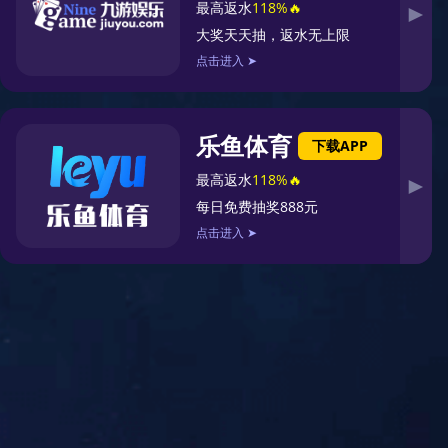
导航
了解
九游ninegame
合作实例
新闻动态