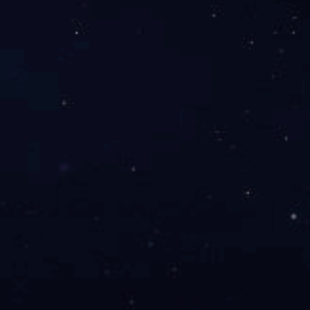
联系方式
广州市海珠区江南大道中路111号7楼
17649671534
时间：上午9点至下午4点