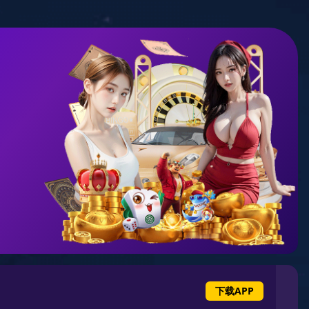
534
hierarchical@msn.com
首页
了解
九游ninegame
合作实例
新闻动态
服
合作实例
首页
合作实例