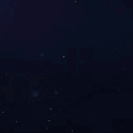
导航
网站地图
了解
九游ninegame
SiteMap
合作实例
新闻动态
服务类型
加入
ninegame九游