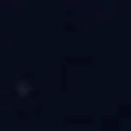
莫青
首席执行官