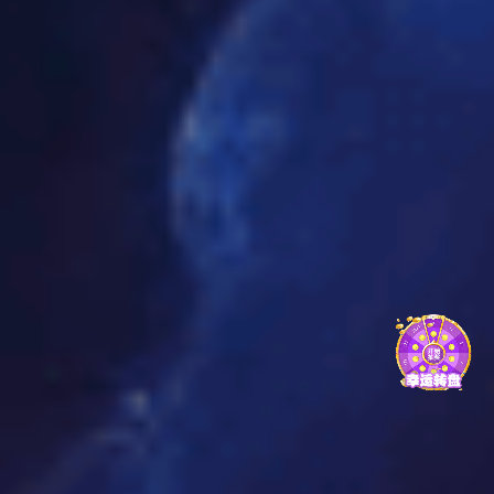
IBC 创新奖
Get Started Today ?
查看我们在您所在地区的服务
提出您的问题