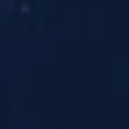
通过多年的持续努力，已成为行业内的佼佼者，其品牌
影响力覆盖全国，并逐步拓展至海外市场。未来，将继续专
注于体育产业的各个细分领域，推动体育产业的发展与变
革，成为全球领先的体育产业平台之一。
总的来说，以其创新精神、卓越的服务和领先的技术，
赢得了广大用户和合作伙伴的信任，成为体育产业不可忽视
的力量。
公司背景