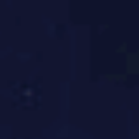
7×24 小时售后支持，针对直播突发状况、周边售后
问题实时响应解决。
数据运营流程
整合赛事数据、直播流量及周边销售数据，通过分析
优化各环节运营效率。