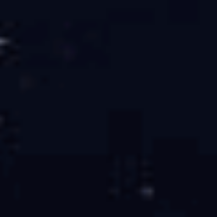
用户心得分享区
Testimonial
灯海太震撼了，
现场看欧冠决赛的体验终生难忘！赛