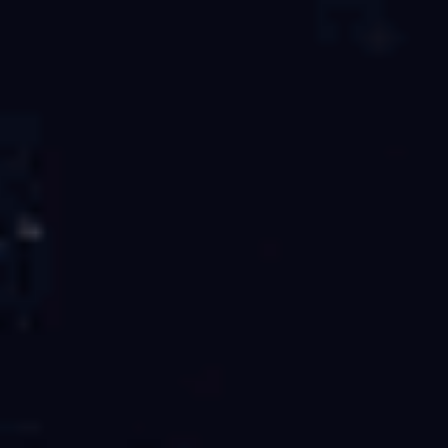
😭！
现场氛围燃到爆，大屏幕回放细节拉
🎉
段绮玉
新闻动态
Our News