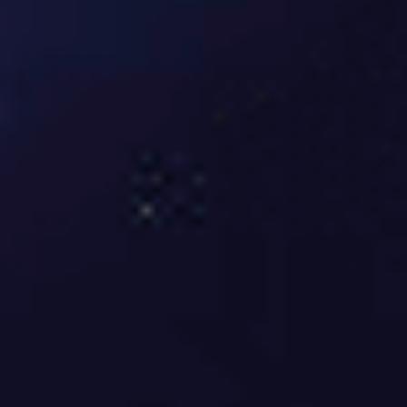
问题解答园
FAQ'S
01. 直播筹备步骤
02. 资源整合能力
03. 定制化服务