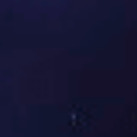
中的个人
评